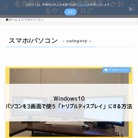
名古屋市パソコン修理専門店「かお
当サイトは、利便性の向上や改善のために
Cookie
を利用しています。
るや」のブログ
OK
ホーム
スマホ/パソコン
スマホ/パソコン
– category –
スマホ/パソコン