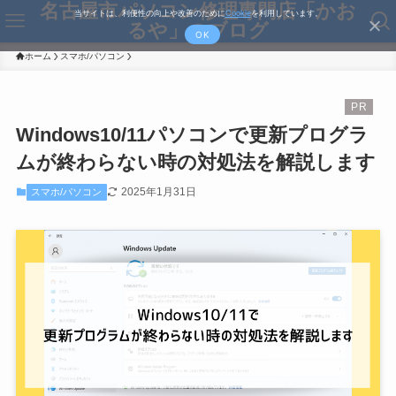
名古屋市パソコン修理専門店「かお
当サイトは、利便性の向上や改善のために
Cookie
を利用しています。
るや」のブログ
OK
ホーム
スマホ/パソコン
Windows10/11パソコンで更新プログラ
ムが終わらない時の対処法を解説します
2025年1月31日
スマホ/パソコン