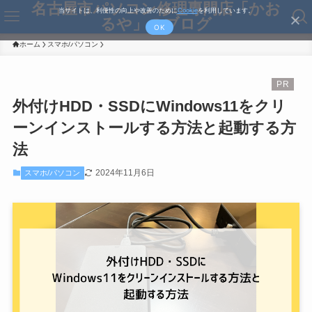
名古屋市パソコン修理専門店「かお
当サイトは、利便性の向上や改善のために
Cookie
を利用しています。
るや」のブログ
OK
ホーム
スマホ/パソコン
外付けHDD・SSDにWindows11をクリ
ーンインストールする方法と起動する方
法
2024年11月6日
スマホ/パソコン