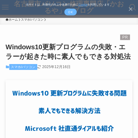
名古屋市パソコン修理専門店「かお
当サイトは、利便性の向上や改善のために
Cookie
を利用しています。
るや」のブログ
OK
ホーム
スマホ/パソコン
Windows10更新プログラムの失敗・エ
ラーが起きた時に素人でもできる対処法
2025年12月16日
スマホ/パソコン