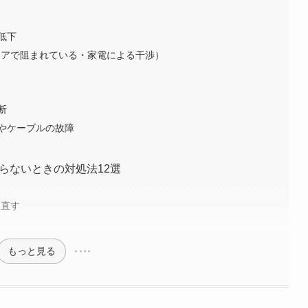
低下
やドアで阻まれている・家電による干渉）
断
やケーブルの故障
がらないときの対処法12選
り直す
もっと見る