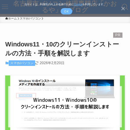
名古屋市パソコン修理専門店「かお
当サイトは、利便性の向上や改善のために
Cookie
を利用しています。
るや」のブログ
OK
ホーム
スマホ/パソコン
Windows11・10のクリーンインストー
ルの方法・手順を解説します
2026年2月20日
スマホ/パソコン