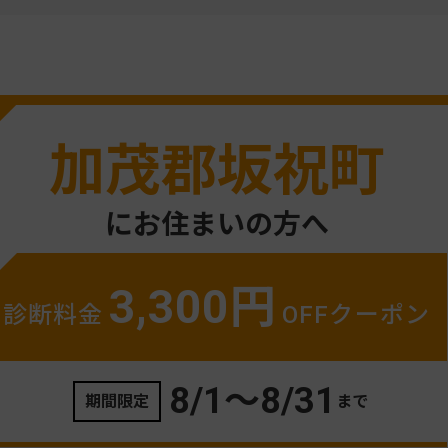
加茂郡坂祝町
にお住まいの方へ
3,300円
診断料金
OFFクーポン
8/1〜
8/31
期間限定
まで