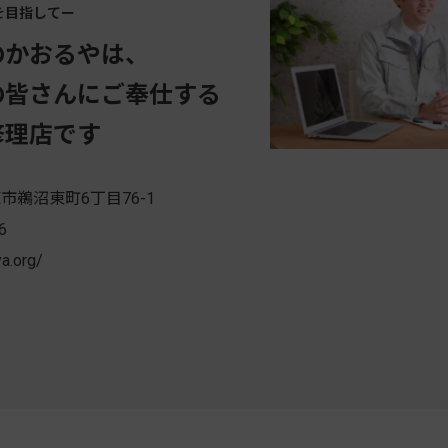
を目指してー
のかおるやは、
の皆さんにご奉仕する
修理店です
市鵜沼東町6丁目76-1
6
ya.org/