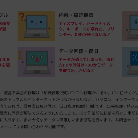
内蔵・周辺機器
ブル
ディスプレイ、ハードディス
画面が
ク、キーボードが壊れた、プリ
が遅
ンター、DVDが使えないなど
データ回復・復旧
イルを
データが消えてしまった、壊れ
スを駆
たPCや外付けHDDからデータ
を取り出したいなど
、液晶不具合の修理は「加茂郡坂祝町パソコン修理かおるや」にお任せくだ
器のトラブルやインターネットがつながらないなど、パソコン、インターネ
内であれば、最短当日駆け付け、当日修理も原則可能です。出張修理・持込
確実に問題が解決できるようにいたします。必ず作業前に診断を行い、事前
に入ります。また大切なデータは保護したまま修理を行います。お問合せ・
のメールによる問い合わせが可能です。