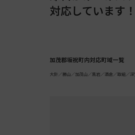
対応しています
加茂郡坂祝町内対応町域一覧
大針／勝山／加茂山／黒岩／酒倉／取組／深