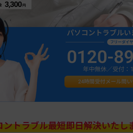
パソコントラブルい
フリーダイ
0120-8
年中無休／受付：10:
24時間受付メール問
コントラブル
最短即日解決いたし