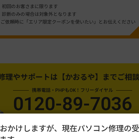
※ 初回のお客さまに限ります
※ 診断のみの場合は対象外となります
※ご依頼時に「エリア限定クーポンを使いたい」とお伝えください
修理やサポートは
【かおるや】までご相
携帯電話・PHPもOK！フリーダイヤル
0120-89-7036
年中無休／受付：10:00〜18:00
おかけしますが、現在パソコン修理の
24時間受付メール問い合わせはこちら