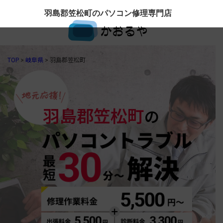
羽島郡笠松町のパソコン修理専門店
TOP
>
岐阜県
>
羽島郡笠松町
羽島郡笠松町
の