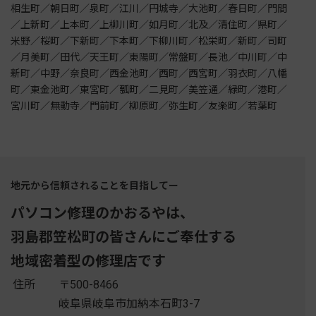
相生町／朝日町／泉町／江川／円城寺／大池町／春日町／門間
／上新町／上本町／上柳川町／如月町／北及／清住町／県町／
米野／桜町／下新町／下本町／下柳川町／松栄町／新町／司町
／月美町／田代／天王町／東陽町／常盤町／長池／中川町／中
新町／中野／奈良町／西金池町／西町／西宮町／羽衣町／八幡
町／東金池町／東宮町／瓢町／二見町／美笠通／緑町／港町／
宮川町／無動寺／門前町／柳原町／弥生町／友楽町／若葉町
地元から信頼されることを目指してー
パソコン修理のかおるやは、
羽島郡笠松町の皆さんにご奉仕する
地域密着型の修理店です
住所
〒500-8466
岐阜県岐阜市加納本石町3-7