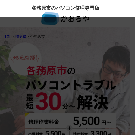
各務原市のパソコン修理専門店
TOP
>
岐阜県
>
各務原市
各務原市
の