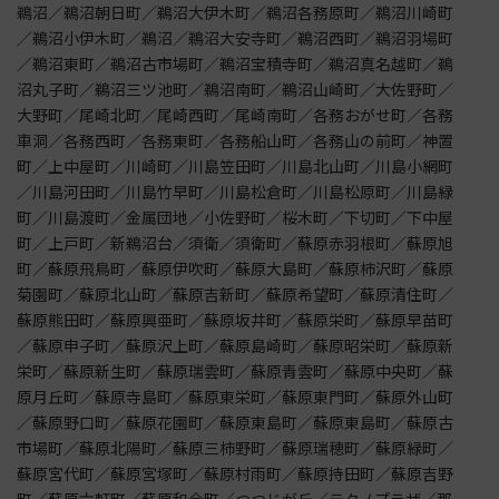
鵜沼／鵜沼朝日町／鵜沼大伊木町／鵜沼各務原町／鵜沼川崎町
／鵜沼小伊木町／鵜沼／鵜沼大安寺町／鵜沼西町／鵜沼羽場町
／鵜沼東町／鵜沼古市場町／鵜沼宝積寺町／鵜沼真名越町／鵜
沼丸子町／鵜沼三ツ池町／鵜沼南町／鵜沼山崎町／大佐野町／
大野町／尾崎北町／尾崎西町／尾崎南町／各務おがせ町／各務
車洞／各務西町／各務東町／各務船山町／各務山の前町／神置
町／上中屋町／川崎町／川島笠田町／川島北山町／川島小網町
／川島河田町／川島竹早町／川島松倉町／川島松原町／川島緑
町／川島渡町／金属団地／小佐野町／桜木町／下切町／下中屋
町／上戸町／新鵜沼台／須衛／須衛町／蘇原赤羽根町／蘇原旭
町／蘇原飛鳥町／蘇原伊吹町／蘇原大島町／蘇原柿沢町／蘇原
菊園町／蘇原北山町／蘇原吉新町／蘇原希望町／蘇原清住町／
蘇原熊田町／蘇原興亜町／蘇原坂井町／蘇原栄町／蘇原早苗町
／蘇原申子町／蘇原沢上町／蘇原島崎町／蘇原昭栄町／蘇原新
栄町／蘇原新生町／蘇原瑞雲町／蘇原青雲町／蘇原中央町／蘇
原月丘町／蘇原寺島町／蘇原東栄町／蘇原東門町／蘇原外山町
／蘇原野口町／蘇原花園町／蘇原東島町／蘇原東島町／蘇原古
市場町／蘇原北陽町／蘇原三柿野町／蘇原瑞穂町／蘇原緑町／
蘇原宮代町／蘇原宮塚町／蘇原村雨町／蘇原持田町／蘇原吉野