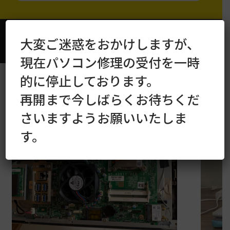
各種お支払い方法をご用意しています：
大変ご迷惑をおかけしますが、
現金／クレジットカード／PayPay／代金引換
現在パソコン修理の受付を一時
的に停止しております。
かおるやのパソコン修理実績
再開まで今しばらくお待ちくだ
さいますようお願いいたしま
す。