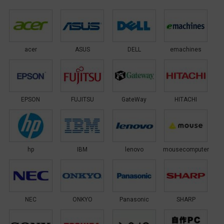
acer
ASUS
DELL
emachines
EPSON
FUJITSU
GateWay
HITACHI
hp
IBM
lenovo
mousecomputer
NEC
ONKYO
Panasonic
SHARP