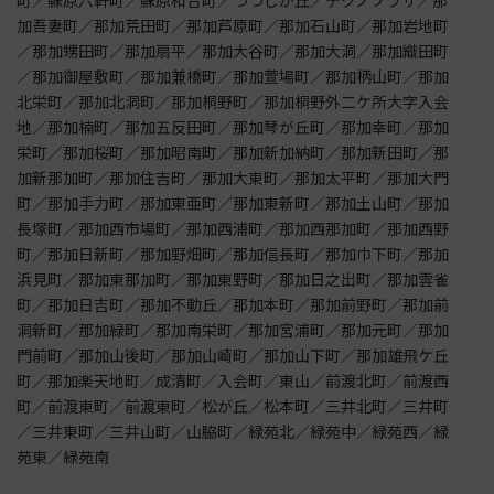
町／蘇原六軒町／蘇原和合町／つつじが丘／テクノプラザ／那
加吾妻町／那加荒田町／那加芦原町／那加石山町／那加岩地町
／那加甥田町／那加扇平／那加大谷町／那加大洞／那加織田町
／那加御屋敷町／那加兼橋町／那加萱場町／那加柄山町／那加
北栄町／那加北洞町／那加桐野町／那加桐野外二ケ所大字入会
地／那加楠町／那加五反田町／那加琴が丘町／那加幸町／那加
栄町／那加桜町／那加昭南町／那加新加納町／那加新田町／那
加新那加町／那加住吉町／那加大東町／那加太平町／那加大門
町／那加手力町／那加東亜町／那加東新町／那加土山町／那加
長塚町／那加西市場町／那加西浦町／那加西那加町／那加西野
町／那加日新町／那加野畑町／那加信長町／那加巾下町／那加
浜見町／那加東那加町／那加東野町／那加日之出町／那加雲雀
町／那加日吉町／那加不動丘／那加本町／那加前野町／那加前
洞新町／那加緑町／那加南栄町／那加宮浦町／那加元町／那加
門前町／那加山後町／那加山崎町／那加山下町／那加雄飛ケ丘
町／那加楽天地町／成清町／入会町／東山／前渡北町／前渡西
町／前渡東町／前渡東町／松が丘／松本町／三井北町／三井町
／三井東町／三井山町／山脇町／緑苑北／緑苑中／緑苑西／緑
苑東／緑苑南