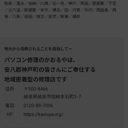
和泉／落合／加納／川西／北一色／神戸／斉田／更屋敷／下宮
／丈六道／新屋敷／末守／瀬古／田／付寄／中沢／西座倉／西
保／八条／前田／南方／安次／柳瀬／横井
地元から信頼されることを目指してー
パソコン修理のかおるやは、
安八郡神戸町の皆さんにご奉仕する
地域密着型の修理店です
住所
〒500-8466
岐阜県岐阜市加納本石町3-7
電話
0120-89-7036
HP
https://kaoruya.org/