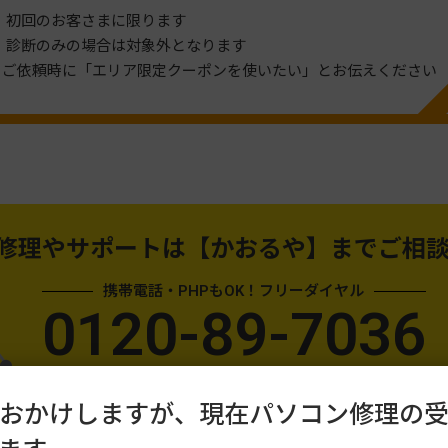
※ 初回のお客さまに限ります
※ 診断のみの場合は対象外となります
※ご依頼時に「エリア限定クーポンを使いたい」とお伝えください
修理やサポートは
【かおるや】までご相
携帯電話・PHPもOK！フリーダイヤル
0120-89-7036
年中無休／受付：10:00〜18:00
おかけしますが、現在パソコン修理の
24時間受付メール問い合わせはこちら