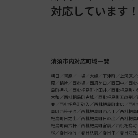
対応しています
清須市内対応町域一覧
朝日／阿原／一場／大嶋／下津町／上河原／
原／鍋片／西市場／西須ケ口／西田中／西枇
島町押花／西枇杷島町小田井／西枇杷島町小
大和／西枇杷島町古城／西枇杷島町五畝割／
並／西枇杷島町砂入／西枇杷島町末広／西枇
島町西笹子原／西枇杷島町西八丁／西枇杷島
杷島町日之出／西枇杷島町日の出／西枇杷島
杷島町南六軒／西枇杷島町宮前／西枇杷島町
松／春日稲荷／春日杁前／春日午／春日江先