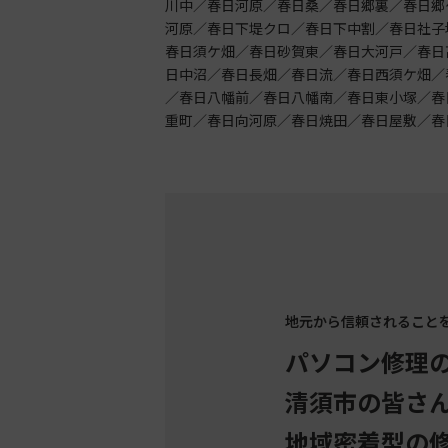
川中／春日河原／春日桑／春日郷裏／春日郷
河原／春日下堤クロ／春日下中割／春日社子
春日須ケ畑／春日砂賀東／春日大河戸／春日
日中沼／春日長畑／春日流／春日西須ケ畑／
／春日八幡前／春日八幡南／春日東小塚／春
重町／春日向河原／春日焼田／春日屋敷／春
地元から信頼されること
パソコン修理
清須市の皆さ
地域密着型の