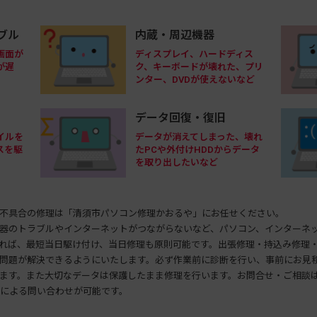
内蔵・周辺機器
ブル
ディスプレイ、ハードディス
画面が
ク、キーボードが壊れた、プリ
が遅
ンター、DVDが使えないなど
データ回復・復旧
イルを
データが消えてしまった、壊れ
スを駆
たPCや外付けHDDからデータ
を取り出したいなど
不具合の修理は「清須市パソコン修理かおるや」にお任せください。
器のトラブルやインターネットがつながらないなど、パソコン、インターネ
れば、最短当日駆け付け、当日修理も原則可能です。出張修理・持込み修理
問題が解決できるようにいたします。必ず作業前に診断を行い、事前にお見
ます。また大切なデータは保護したまま修理を行います。お問合せ・ご相談
ルによる問い合わせが可能です。