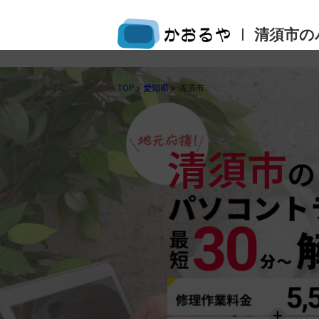
|
清須市の
TOP
>
愛知県
>
清須市
清須市
の