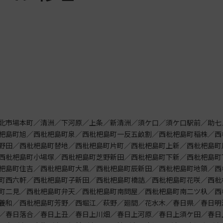
！
北市場本町／清洲／下河原／上条／新清洲／須ケ口／須ケ口駅前／助七
杷島町旭／西枇杷島町泉／西枇杷島町一反五畝割／西枇杷島町稲株／西
野田／西枇杷島町替地／西枇杷島町片町／西枇杷島町上新／西枇杷島町
西枇杷島町小場塚／西枇杷島町芝野新田／西枇杷島町下新／西枇杷島町
杷島町住吉／西枇杷島町大黒／西枇杷島町辰新田／西枇杷島町地領／西
町西六軒／西枇杷島町子新田／西枇杷島町橋詰／西枇杷島町花咲／西枇
町二見／西枇杷島町弁天／西枇杷島町南問屋／西枇杷島町南二ツ杁／西
養和／西枇杷島町芳野／西堀江／萩野／廻間／花水木／春日県／春日明
／春日落合／春日上丑／春日上川畑／春日上河原／春日上須ケ田／春日