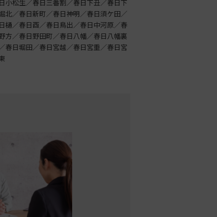
日小松生／春日三番割／春日下丑／春日下
堀北／春日新町／春日神明／春日須ケ田／
日樋／春日酉／春日鳥出／春日中河原／春
野方／春日野田町／春日八幡／春日八幡裏
／春日堀田／春日宮越／春日宮重／春日宮
東