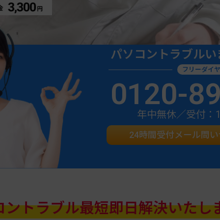
パソコントラブルい
フリーダイ
0120-8
年中無休／受付：10:
24時間受付メール問
コントラブル
最短即日解決いたし