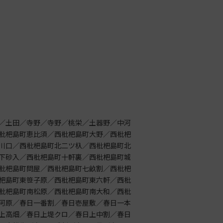
／土田／寺野／寺野／桃栄／土器野／中河
枇杷島町恵比須／西枇杷島町大野／西枇杷
川口／西枇杷島町北二ツ杁／西枇杷島町北
下砂入／西枇杷島町十軒裏／西枇杷島町城
枇杷島町問屋／西枇杷島町七畝割／西枇杷
杷島町東笹子原／西枇杷島町東六軒／西枇
枇杷島町南松原／西枇杷島町南大和／西枇
河原／春日一番割／春日壱屋敷／春日一本
上高畑／春日上堤クロ／春日上中割／春日