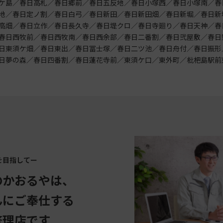
ケ島／春日高札／春日郷前／春日五反地／春日小塚西／春日小塚南／春
地／春日定ノ割／春日白弓／春日新田／春日新田畑／春日新堀／春日新
高畑／春日立作／春日長久寺／春日堤クロ／春日寺廻り／春日天神／春
春日西牧前／春日西牧南／春日西余部／春日二番割／春日弐屋敷／春日
日東須ケ畑／春日東出／春日冨士塚／春日二ツ池／春日舟付／春日振形
日夢の森／春日四番割／春日蓮花寺前／東須ケ口／東外町／枇杷島駅前
を目指してー
のかおるやは、
んにご奉仕する
修理店です