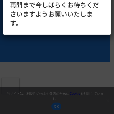
再開まで今しばらくお待ちくだ
Copyright © 2016–2026 kaoruya.org All Rights Reserved.
さいますようお願いいたしま
す。
当サイトは、利便性の向上や改善のために
Cookie
を利用していま
す。
OK