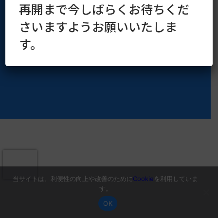
再開まで今しばらくお待ちくだ
Copyright © 2016–2026 kaoruya.org All Rights Reserved.
さいますようお願いいたしま
す。
当サイトは、利便性の向上や改善のために
Cookie
を利用していま
す。
OK