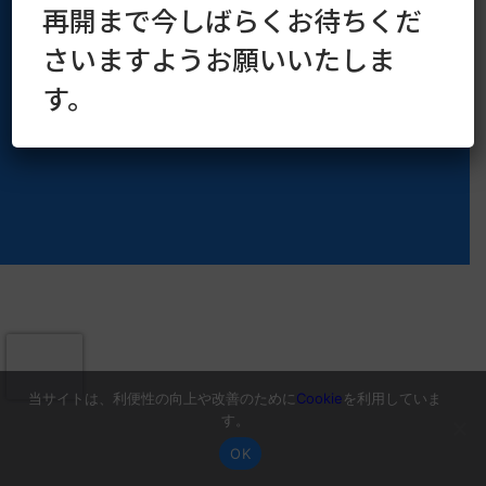
再開まで今しばらくお待ちくだ
Copyright © 2016–2026 kaoruya.org All Rights Reserved.
さいますようお願いいたしま
す。
当サイトは、利便性の向上や改善のために
Cookie
を利用していま
す。
OK