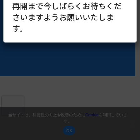
再開まで今しばらくお待ちくだ
Copyright © 2016–2026 kaoruya.org All Rights Reserved.
さいますようお願いいたしま
す。
当サイトは、利便性の向上や改善のために
Cookie
を利用していま
す。
OK