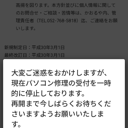
高揚を図ります。本方針並びに個人情報に関して
のお問合せ・ご相談・苦情等は、かおるや内、管
理責任者（TEL.052-768-5818）迄、ご連絡をお願
いします。
新規制定日：平成30年3月1日
最終改訂日：平成30年3月1日
かおるや
代表 川上 城三郎
大変ご迷惑をおかけしますが、
現在パソコン修理の受付を一時
個人情報の取り扱いについて
的に停止しております。
当社では、個人情報を厳重に管理するために、以下の内
再開まで今しばらくお待ちくだ
容を実施します。
さいますようお願いいたしま
す。
個人情報は、当社の個人情報保護マニュアルや内