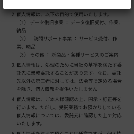
部規程に従って適正に管理します。
個人情報は、以下の目的で使用いたします。
（1） データ復旧事業 ： データ復旧受付、作業、
納品
（2） 訪問サポート事業 ： サービス受付、作
業、納品
（3） その他 ： 新商品・各種サービスのご案内
個人情報は、処理のために当社の基準を満たす委
託先に業務委託することがあります。なお、委託
先以外の第三者に対しては、法令等で定める場合
を除き、個人情報を提供いたしません。
個人情報は、ご本人様確認の上、開示・訂正等を
行います。ただし、受託業務でお預かりしている
個人情報については、委託元に確認した上で対応
いたします。
個人情報を与えて頂くことは任意ですが、個人情