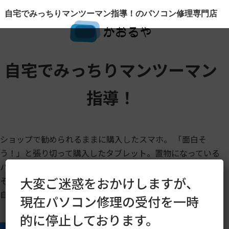
自宅でみっちりマンツーマン指導！のパソコン修理専門店
自宅でみっちりマンツーマン
指導！
ショップで勧められるままに購入したスマホ。 「面白そ
う！」と張り切って購入したタブレット。置物になっている
パソコン。買ったはいいけど使い方がよくわからなくて…。
そんなあなたでも大丈夫。 1人でできるようになるまで、ご
大変ご迷惑をおかけしますが、
自宅でじっくりみっちりマンツーマンで指導致します。
現在パソコン修理の受付を一時
的に停止しております。