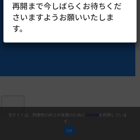
再開まで今しばらくお待ちくだ
Copyright © 2016–2026 kaoruya.org All Rights Reserved.
さいますようお願いいたしま
す。
当サイトは、利便性の向上や改善のために
Cookie
を利用していま
す。
OK